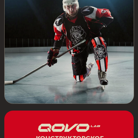
КОНСТРУКТОРСКОЕ
БЮРО
+7 (929) 089-81-37
hockey-stickshop@yandex.ru
153008, г.Иваново, ул. Поэта
Майорова, 6/7
ИП ЧЕСНОКОВ АЛЕКСЕЙ
ВЛАДИМИРОВИЧ
ОГРНИП:
305370225200040
Свидетельство:
№ 37000309814
от 09.09.05г.
Все права защищены
Создание сайта - Иллюминатор
Согласие на обработку персональных данных