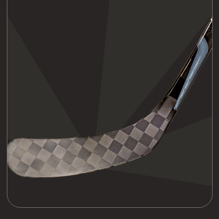
КОНСТРУКТОРСКОЕ
БЮРО
+7 (929) 089-81-37
hockey-stickshop@yandex.ru
153008, г.Иваново, ул. Поэта
Майорова, 6/7
ИП ЧЕСНОКОВ АЛЕКСЕЙ
ВЛАДИМИРОВИЧ
ОГРНИП:
305370225200040