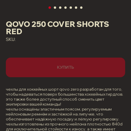
QOVO 250 COVER SHORTS
RED
SKU:
КУПИТЬ
чехлы для хоккейных шорт qovo zerо разработан для того,
чтобы надеваться поверх большинства хоккейных гирдлов.
это также более доступный способ сменить цвет
экипировки вашей команды!
чехлы оснащёны эластичным поясом, регулируемым
нейлоновым ремнём и застёжкой на липучке, что
обеспечивает надёжную посадку и лёгкую регулировку.
чехлы изготовлены из прочного нейлона плотностью 840d
для исключительной стойкости к износу, а также имеет