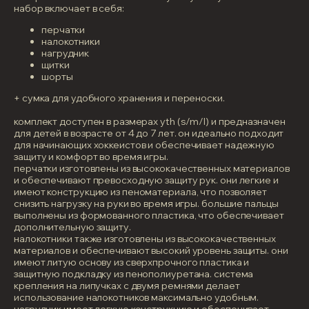
набор включает в себя:
перчатки
налокотники
нагрудник
щитки
шорты
+ сумка для удобного хранения и переноски.
комплект доступен в размерах yth (s/m/l) и предназначен
для детей в возрасте от 4 до 7 лет. он идеально подходит
для начинающих хоккеистов и обеспечивает надежную
защиту и комфорт во время игры.
перчатки изготовлены из высококачественных материалов
и обеспечивают превосходную защиту рук. они легкие и
имеют конструкцию из пеноматериала, что позволяет
снизить нагрузку на руки во время игры. большие пальцы
выполнены из формованного пластика, что обеспечивает
дополнительную защиту.
налокотники также изготовлены из высококачественных
материалов и обеспечивают высокий уровень защиты. они
имеют литую основу из сверхпрочного пластика и
защитную подкладку из пенополиуретана. система
крепления на липучках с двумя ремнями делает
использование налокотников максимально удобным.
нагрудник имеет легкую конструкцию и обеспечивает