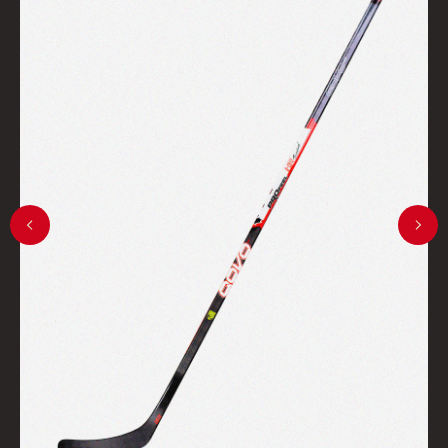
КОНСТРУКТОРСКОЕ
БЮРО
+7 (929) 089-81-37
hockey-stickshop@yandex.ru
153008, г.Иваново, ул. Поэта
Майорова, 6/7
ИП ЧЕСНОКОВ АЛЕКСЕЙ
ВЛАДИМИРОВИЧ
ОГРНИП:
305370225200040